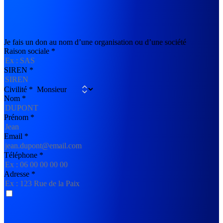
Je fais un don au nom d’une organisation ou d’une société
Raison sociale
*
SIREN
*
Civilité
*
Nom
*
Prénom
*
Email
*
Téléphone
*
Adresse
*