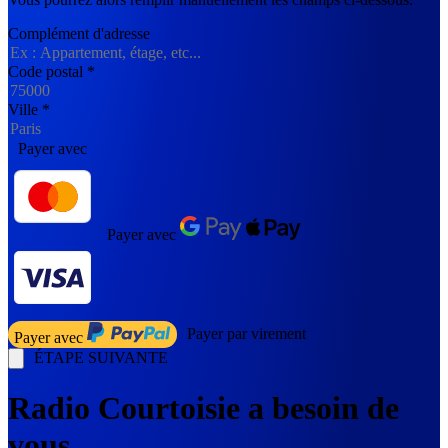
Complément d'adresse
Code postal
*
Ville
*
Payer avec
Payer avec
Payer par virement
Payer avec
ÉTAPE SUIVANTE
Radio Courtoisie a besoin de
vous.