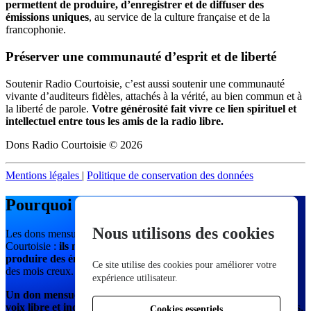
permettent de produire, d’enregistrer et de diffuser des
émissions uniques
, au service de la culture française et de la
francophonie.
Préserver une communauté d’esprit et de liberté
Soutenir Radio Courtoisie, c’est aussi soutenir une communauté
vivante d’auditeurs fidèles, attachés à la vérité, au bien commun et à
la liberté de parole.
Votre générosité fait vivre ce lien spirituel et
intellectuel entre tous les amis de la radio libre.
Dons Radio Courtoisie © 2026
Mentions légales
|
Politique de conservation des données
Pourquoi le don mensuel est essentiel
Nous utilisons des cookies
Les dons mensuels assurent la stabilité financière de Radio
Courtoisie :
ils nous permettent d’anticiper, de planifier et de
produire des émissions sur le long terme
, sans craindre les aléas
Ce site utilise des cookies pour améliorer votre
des mois creux.
expérience utilisateur.
Un don mensuel, même modeste, garantit la continuité d’une
voix libre et indépendante
, soutenue uniquement par ses auditeurs,
Cookies essentiels