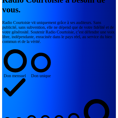
vous.
Radio Courtoisie vit uniquement grâce à ses auditeurs. Sans
publicité, sans subvention, elle ne dépend que de votre fidélité et de
votre générosité. Soutenir Radio Courtoisie, c’est défendre une voix
libre, indépendante, enracinée dans le pays réel, au service du bien
commun et de la vérité.
Don mensuel
Don unique