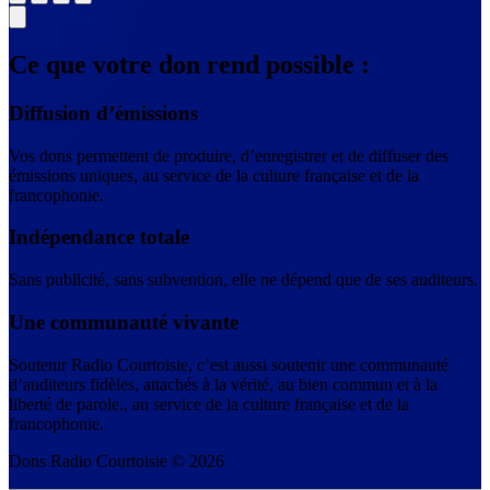
Ce que votre don rend possible :
Diffusion d’émissions
Vos dons permettent de produire, d’enregistrer et de diffuser des
émissions uniques, au service de la culture française et de la
francophonie.
Indépendance totale
Sans publicité, sans subvention, elle ne dépend que de ses auditeurs.
Une communauté vivante
Soutenir Radio Courtoisie, c’est aussi soutenir une communauté
d’auditeurs fidèles, attachés à la vérité, au bien commun et à la
liberté de parole., au service de la culture française et de la
francophonie.
Dons Radio Courtoisie © 2026